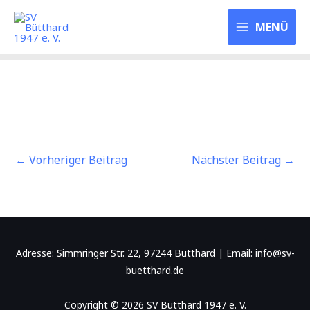
Zum
SV Bütthard 1947
Inhalt
MENÜ
e. V.
springen
←
Vorheriger Beitrag
Nächster Beitrag
→
Adresse: Simmringer Str. 22, 97244 Bütthard | Email: info@sv-
buetthard.de
Copyright © 2026 SV Bütthard 1947 e. V.