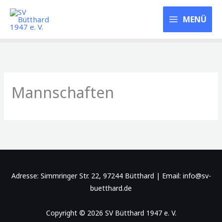
Zum
SV Bütthard 1947
Inhalt
MENÜ
e. V.
springen
Mannschaften
Adresse: Simmringer Str. 22, 97244 Bütthard | Email: info@sv-
buetthard.de
Copyright © 2026 SV Bütthard 1947 e. V.