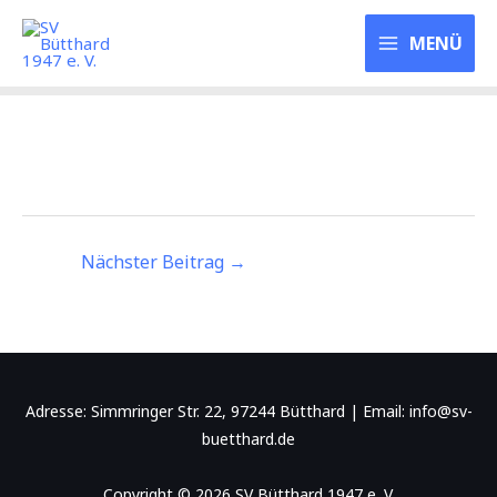
Zum
SV Bütthard 1947
Inhalt
MENÜ
e. V.
springen
Nächster Beitrag
→
Adresse: Simmringer Str. 22, 97244 Bütthard | Email: info@sv-
buetthard.de
Copyright © 2026 SV Bütthard 1947 e. V.